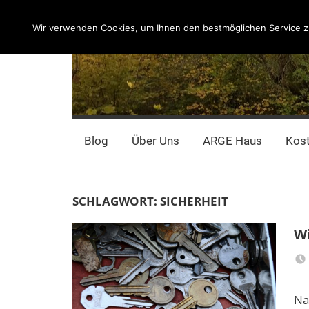
Zum
Inhalt
Wir verwenden Cookies, um Ihnen den bestmöglichen Service zu
springen
Blog
Über Uns
ARGE Haus
Kos
SCHLAGWORT:
SICHERHEIT
Wi
Na