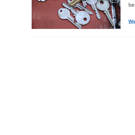
be
We