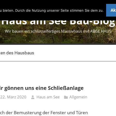
Ak
 bieten. Durch die Nutzung unserer Seite stimmen Sie dem zu.
Haus am See Bau-Blog
Wir bauen ein schlüsselfertiges Massivhaus mit ARGE HAUS
ten des Hausbaus
r gönnen uns eine Schließanlage
22. März 2020
Haus am See
Allgemein
ch der Bemusterung der Fenster und Türen