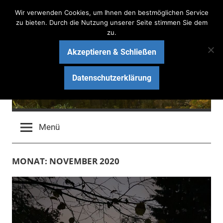
Zum
Wir verwenden Cookies, um Ihnen den bestmöglichen Service
Inhalt
zu bieten. Durch die Nutzung unserer Seite stimmen Sie dem
zu.
springen
Akzeptieren & Schließen
Haus am See Bau-Blog
Datenschutzerklärung
Wir bauen ein schlüsselfertiges Massivhaus mit ARGE
HAUS
Menü
MONAT:
NOVEMBER 2020