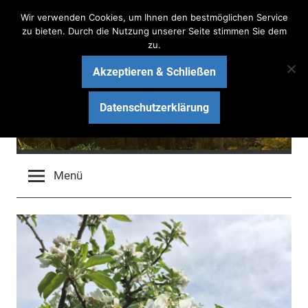
Zum
Wir verwenden Cookies, um Ihnen den bestmöglichen Service
Inhalt
zu bieten. Durch die Nutzung unserer Seite stimmen Sie dem
zu.
springen
Akzeptieren & Schließen
Haus am See Bau-Blog
Datenschutzerklärung
Wir bauen ein schlüsselfertiges Massivhaus mit ARGE
HAUS
Menü