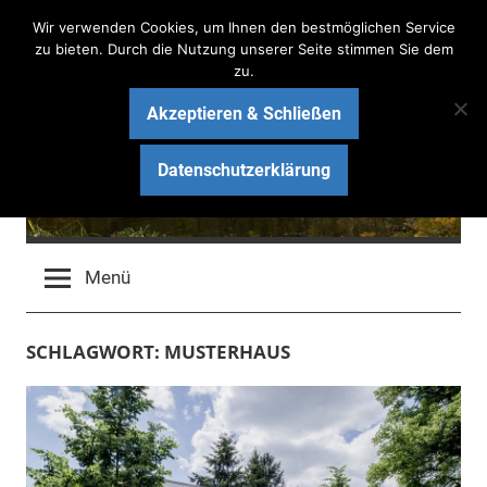
Zum
Wir verwenden Cookies, um Ihnen den bestmöglichen Service
Inhalt
zu bieten. Durch die Nutzung unserer Seite stimmen Sie dem
zu.
springen
Akzeptieren & Schließen
Haus am See Bau-Blog
Datenschutzerklärung
Wir bauen ein schlüsselfertiges Massivhaus mit ARGE
HAUS
Menü
SCHLAGWORT:
MUSTERHAUS