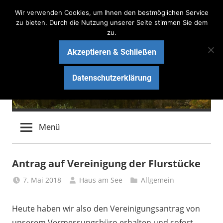
Zum
Wir verwenden Cookies, um Ihnen den bestmöglichen Service
Inhalt
zu bieten. Durch die Nutzung unserer Seite stimmen Sie dem
zu.
springen
Akzeptieren & Schließen
Haus am See Bau-Blog
Datenschutzerklärung
Wir bauen ein schlüsselfertiges Massivhaus mit ARGE
HAUS
Menü
Antrag auf Vereinigung der Flurstücke
7. Mai 2018
Haus am See
Allgemein
Heute haben wir also den Vereinigungsantrag von
unserem Vermessungsbüro erhalten und sofort