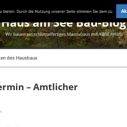
Ak
 bieten. Durch die Nutzung unserer Seite stimmen Sie dem zu.
Haus am See Bau-Blog
Wir bauen ein schlüsselfertiges Massivhaus mit ARGE HAUS
ten des Hausbaus
rmin – Amtlicher
n