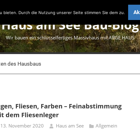
Ak
 bieten. Durch die Nutzung unserer Seite stimmen Sie dem zu.
Haus am See Bau-Blog
Wir bauen ein schlüsselfertiges Massivhaus mit ARGE HAUS
ten des Hausbaus
gen, Fliesen, Farben – Feinabstimmung
t dem Fliesenleger
13. November 2020
Haus am See
Allgemein