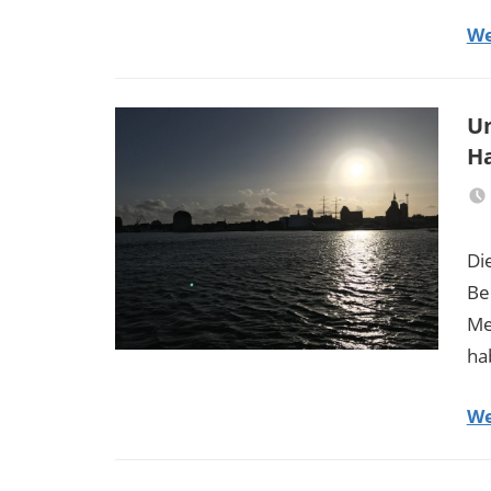
We
Un
H
Di
Be
Me
ha
We