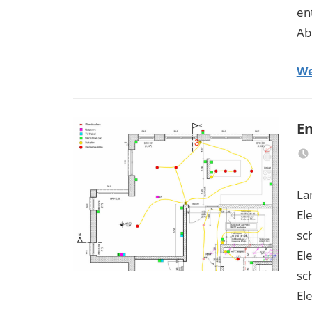
en
Ab
We
En
La
El
sc
El
sc
El