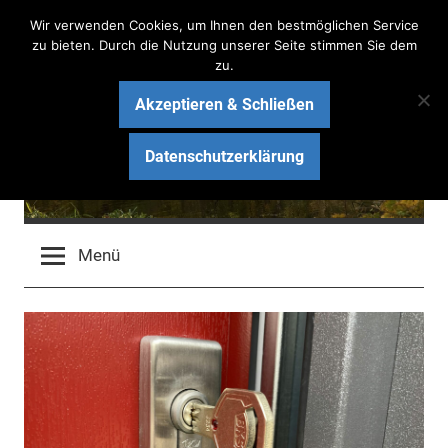
Zum
Wir verwenden Cookies, um Ihnen den bestmöglichen Service
Inhalt
zu bieten. Durch die Nutzung unserer Seite stimmen Sie dem
zu.
springen
Akzeptieren & Schließen
Haus am See Bau-Blog
Datenschutzerklärung
Wir bauen ein schlüsselfertiges Massivhaus mit ARGE
HAUS
Menü