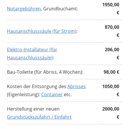
1950,00
Notargebühren
, Grundbuchamt:
€
870,00
Hausanschlusssäule (für Strom)
:
€
Elektro-Installateur (für
206,00
Hausanschlusssäule)
:
€
Bau-Toilette (für Abriss, 4 Wochen):
98,00 €
Kosten der Entsorgung des
Abrisses
1050,00
(Eigenleistung):
Container
etc.
€
Herstellung einer neuen
2000,00
Grundstückszufahrt / Einfahrt
€