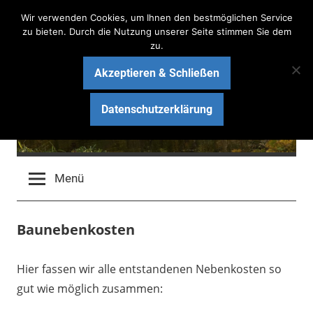
Zum
Wir verwenden Cookies, um Ihnen den bestmöglichen Service
Inhalt
zu bieten. Durch die Nutzung unserer Seite stimmen Sie dem
zu.
springen
Akzeptieren & Schließen
Haus am See Bau-Blog
Datenschutzerklärung
Wir bauen ein schlüsselfertiges Massivhaus mit ARGE
HAUS
Menü
Baunebenkosten
Hier fassen wir alle entstandenen Nebenkosten so
gut wie möglich zusammen: